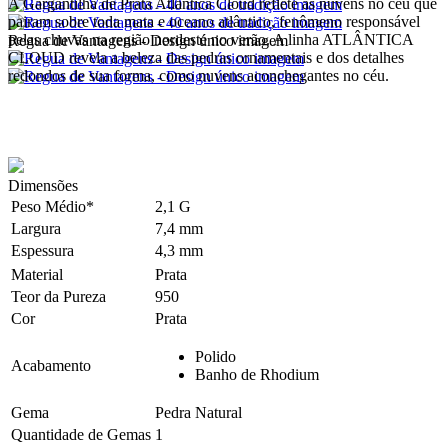
A Gargantilha de Prata Atlântica Cloud reflete as nuvens no céu que
pairam sobre toda mata e oceano atlântico, fenômeno responsável
pelas chuvas na região nordeste no verão. A linha ATLÂNTICA
Regua de Vantagens - Design único imagem
CLOUD revela a beleza das pedras ornamentais e dos detalhes
redondos de sua forma, como nuvens aconchegantes no céu.
Dimensões
Peso Médio*
2,1 G
Largura
7,4 mm
Espessura
4,3 mm
Material
Prata
Teor da Pureza
950
Cor
Prata
Polido
Acabamento
Banho de Rhodium
Gema
Pedra Natural
Quantidade de Gemas
1