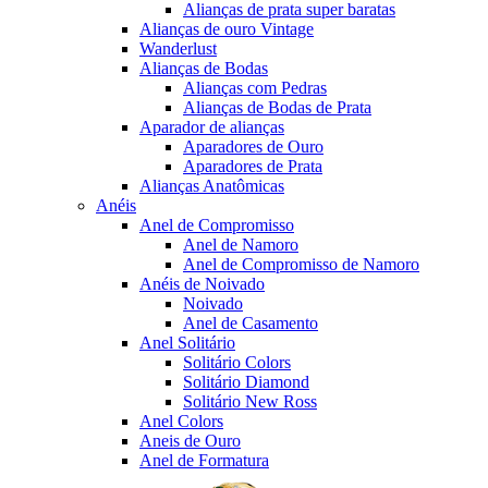
Alianças de prata super baratas
Alianças de ouro Vintage
Wanderlust
Alianças de Bodas
Alianças com Pedras
Alianças de Bodas de Prata
Aparador de alianças
Aparadores de Ouro
Aparadores de Prata
Alianças Anatômicas
Anéis
Anel de Compromisso
Anel de Namoro
Anel de Compromisso de Namoro
Anéis de Noivado
Noivado
Anel de Casamento
Anel Solitário
Solitário Colors
Solitário Diamond
Solitário New Ross
Anel Colors
Aneis de Ouro
Anel de Formatura