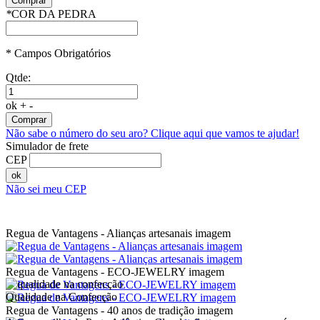
Comprar
*
COR DA PEDRA
* Campos Obrigatórios
Qtde:
ok
+
-
Comprar
Não sabe o número do seu aro?
Clique aqui que vamos te ajudar!
Simulador de frete
CEP
ok
Não sei meu CEP
Regua de Vantagens - Alianças artesanais imagem
Regua de Vantagens - ECO-JEWELRY imagem
Qualidade na Confecção
Regua de Vantagens - 40 anos de tradição imagem