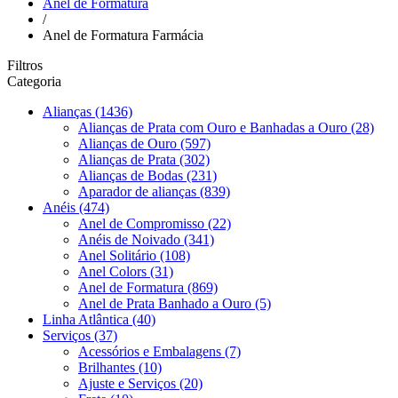
Anel de Formatura
/
Anel de Formatura Farmácia
Filtros
Categoria
Alianças
(1436)
Alianças de Prata com Ouro e Banhadas a Ouro
(28)
Alianças de Ouro
(597)
Alianças de Prata
(302)
Alianças de Bodas
(231)
Aparador de alianças
(839)
Anéis
(474)
Anel de Compromisso
(22)
Anéis de Noivado
(341)
Anel Solitário
(108)
Anel Colors
(31)
Anel de Formatura
(869)
Anel de Prata Banhado a Ouro
(5)
Linha Atlântica
(40)
Serviços
(37)
Acessórios e Embalagens
(7)
Brilhantes
(10)
Ajuste e Serviços
(20)