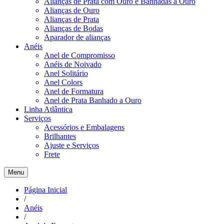
Alianças de Prata com Ouro e Banhadas a Ouro
Alianças de Ouro
Alianças de Prata
Alianças de Bodas
Aparador de alianças
Anéis
Anel de Compromisso
Anéis de Noivado
Anel Solitário
Anel Colors
Anel de Formatura
Anel de Prata Banhado a Ouro
Linha Atlântica
Serviços
Acessórios e Embalagens
Brilhantes
Ajuste e Serviços
Frete
Menu
Página Inicial
/
Anéis
/