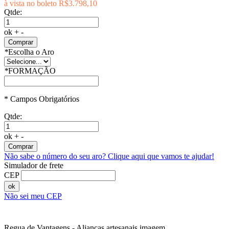
à vista no boleto
R$3.798,10
Qtde:
ok
+
-
Comprar
*
Escolha o Aro
*
FORMAÇÃO
* Campos Obrigatórios
Qtde:
ok
+
-
Comprar
Não sabe o número do seu aro?
Clique aqui que vamos te ajudar!
Simulador de frete
CEP
ok
Não sei meu CEP
Regua de Vantagens - Alianças artesanais imagem