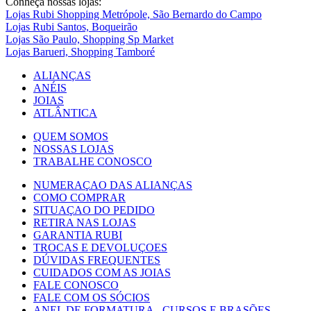
Conheça nossas lojas:
Lojas Rubi Shopping Metrópole, São Bernardo do Campo
Lojas Rubi Santos, Boqueirão
Lojas São Paulo, Shopping Sp Market
Lojas Barueri, Shopping Tamboré
ALIANÇAS
ANÉIS
JOIAS
ATLÂNTICA
QUEM SOMOS
NOSSAS LOJAS
TRABALHE CONOSCO
NUMERAÇAO DAS ALIANÇAS
COMO COMPRAR
SITUAÇAO DO PEDIDO
RETIRA NAS LOJAS
GARANTIA RUBI
TROCAS E DEVOLUÇOES
DÚVIDAS FREQUENTES
CUIDADOS COM AS JOIAS
FALE CONOSCO
FALE COM OS SÓCIOS
ANEL DE FORMATURA - CURSOS E BRASÕES