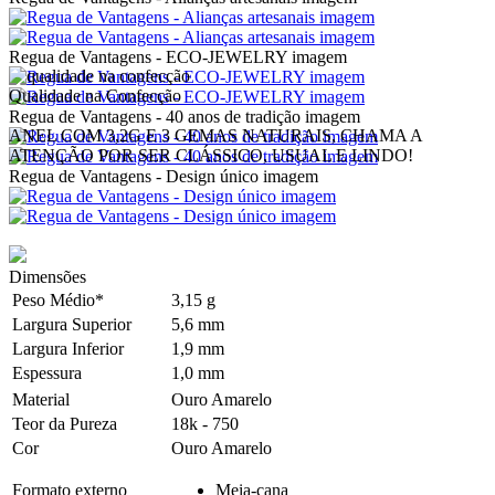
Regua de Vantagens - ECO-JEWELRY imagem
Qualidade na Confecção
Regua de Vantagens - 40 anos de tradição imagem
ANEL COM 3,2G E 3 GEMAS NATURAIS, CHAMA A
ATENÇÃO POR SER CLÁSSICO, USUAL E LINDO!
Regua de Vantagens - Design único imagem
Dimensões
Peso Médio*
3,15 g
Largura Superior
5,6 mm
Largura Inferior
1,9 mm
Espessura
1,0 mm
Material
Ouro Amarelo
Teor da Pureza
18k - 750
Cor
Ouro Amarelo
Formato externo
Meia-cana