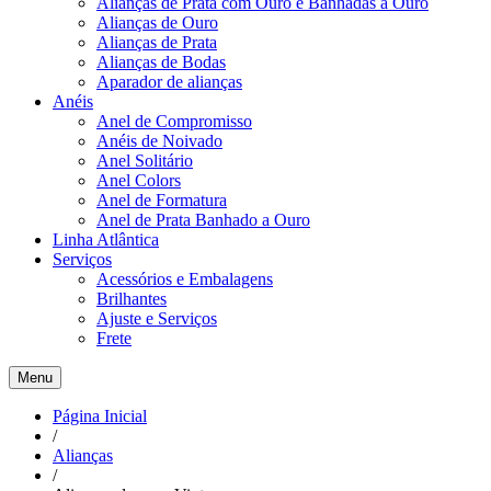
Alianças de Prata com Ouro e Banhadas a Ouro
Alianças de Ouro
Alianças de Prata
Alianças de Bodas
Aparador de alianças
Anéis
Anel de Compromisso
Anéis de Noivado
Anel Solitário
Anel Colors
Anel de Formatura
Anel de Prata Banhado a Ouro
Linha Atlântica
Serviços
Acessórios e Embalagens
Brilhantes
Ajuste e Serviços
Frete
Menu
Página Inicial
/
Alianças
/