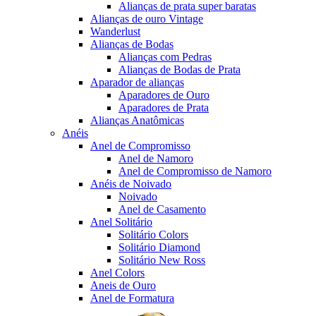
Alianças de prata super baratas
Alianças de ouro Vintage
Wanderlust
Alianças de Bodas
Alianças com Pedras
Alianças de Bodas de Prata
Aparador de alianças
Aparadores de Ouro
Aparadores de Prata
Alianças Anatômicas
Anéis
Anel de Compromisso
Anel de Namoro
Anel de Compromisso de Namoro
Anéis de Noivado
Noivado
Anel de Casamento
Anel Solitário
Solitário Colors
Solitário Diamond
Solitário New Ross
Anel Colors
Aneis de Ouro
Anel de Formatura