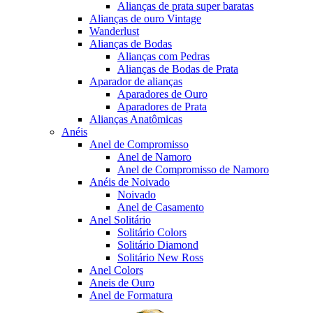
Alianças de prata super baratas
Alianças de ouro Vintage
Wanderlust
Alianças de Bodas
Alianças com Pedras
Alianças de Bodas de Prata
Aparador de alianças
Aparadores de Ouro
Aparadores de Prata
Alianças Anatômicas
Anéis
Anel de Compromisso
Anel de Namoro
Anel de Compromisso de Namoro
Anéis de Noivado
Noivado
Anel de Casamento
Anel Solitário
Solitário Colors
Solitário Diamond
Solitário New Ross
Anel Colors
Aneis de Ouro
Anel de Formatura