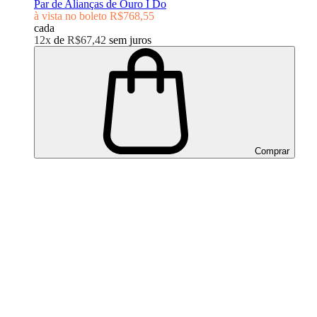
Par de Alianças de Ouro I Do
à vista no boleto
R$768,55
cada
12x
de
R$67,42
sem juros
Comprar