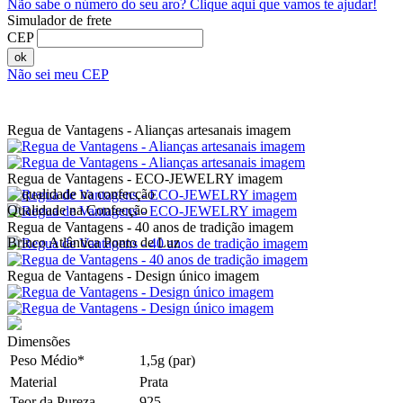
Não sabe o número do seu aro?
Clique aqui que vamos te ajudar!
Simulador de frete
CEP
ok
Não sei meu CEP
Regua de Vantagens - Alianças artesanais imagem
Regua de Vantagens - ECO-JEWELRY imagem
Qualidade na Confecção
Regua de Vantagens - 40 anos de tradição imagem
Brinco Atlântica Ponto de Luz
Regua de Vantagens - Design único imagem
Dimensões
Peso Médio*
1,5g (par)
Material
Prata
Teor da Pureza
925