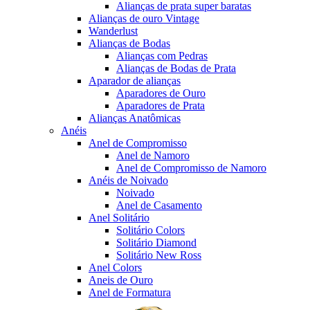
Alianças de prata super baratas
Alianças de ouro Vintage
Wanderlust
Alianças de Bodas
Alianças com Pedras
Alianças de Bodas de Prata
Aparador de alianças
Aparadores de Ouro
Aparadores de Prata
Alianças Anatômicas
Anéis
Anel de Compromisso
Anel de Namoro
Anel de Compromisso de Namoro
Anéis de Noivado
Noivado
Anel de Casamento
Anel Solitário
Solitário Colors
Solitário Diamond
Solitário New Ross
Anel Colors
Aneis de Ouro
Anel de Formatura