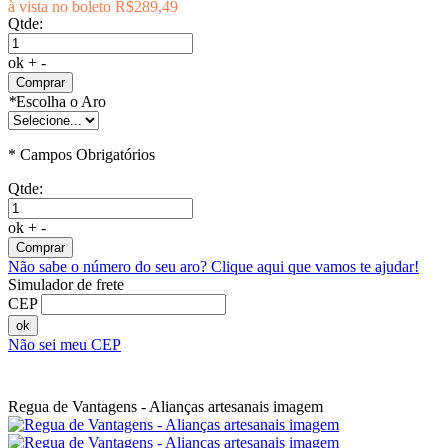
à vista no boleto
R$289,49
Qtde:
ok
+
-
Comprar
*
Escolha o Aro
* Campos Obrigatórios
Qtde:
ok
+
-
Comprar
Não sabe o número do seu aro?
Clique aqui que vamos te ajudar!
Simulador de frete
CEP
ok
Não sei meu CEP
Regua de Vantagens - Alianças artesanais imagem