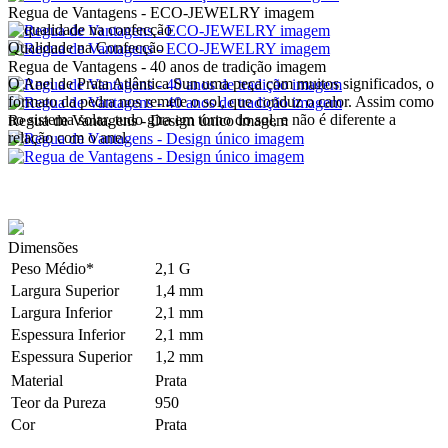
Regua de Vantagens - ECO-JEWELRY imagem
Qualidade na Confecção
Regua de Vantagens - 40 anos de tradição imagem
O Anel de Prata Atlântica Sun uma peça com muitos significados, o
formato da pedra nos remete o sol, que conduz o calor. Assim como
no sistema solar, tudo gira em torno do sol, e não é diferente a
Regua de Vantagens - Design único imagem
relação com o anel.
Dimensões
Peso Médio*
2,1 G
Largura Superior
1,4 mm
Largura Inferior
2,1 mm
Espessura Inferior
2,1 mm
Espessura Superior
1,2 mm
Material
Prata
Teor da Pureza
950
Cor
Prata