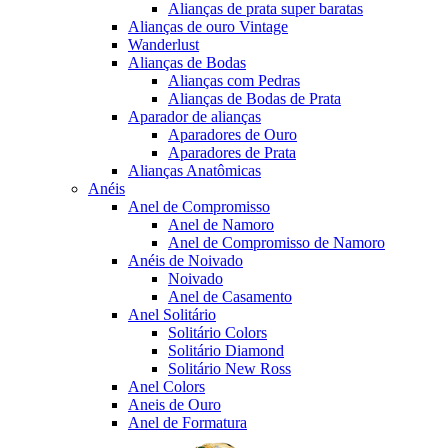
Alianças de prata super baratas
Alianças de ouro Vintage
Wanderlust
Alianças de Bodas
Alianças com Pedras
Alianças de Bodas de Prata
Aparador de alianças
Aparadores de Ouro
Aparadores de Prata
Alianças Anatômicas
Anéis
Anel de Compromisso
Anel de Namoro
Anel de Compromisso de Namoro
Anéis de Noivado
Noivado
Anel de Casamento
Anel Solitário
Solitário Colors
Solitário Diamond
Solitário New Ross
Anel Colors
Aneis de Ouro
Anel de Formatura