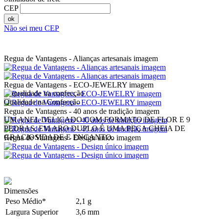
CEP
ok
Não sei meu CEP
Regua de Vantagens - Alianças artesanais imagem
Regua de Vantagens - ECO-JEWELRY imagem
Qualidade na Confecção
Regua de Vantagens - 40 anos de tradição imagem
UM ANEL DELICADO COM FORMATO DE FLOR E 9
PEDRAS. EM ARO DUPLO É UMA PEÇA CHEIA DE
GRACIOSIDADE E ENCANTO.
Regua de Vantagens - Design único imagem
Dimensões
Peso Médio*
2,1 g
Largura Superior
3,6 mm