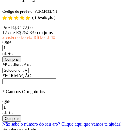
Código do produto: FORM032/NT
(
1 Avaliação
)
Por:
R$3.172,00
12x
de
R$264,33
sem juros
à vista no boleto
R$3.013,40
Qtde:
ok
+
-
Comprar
*
Escolha o Aro
*
FORMAÇÃO
* Campos Obrigatórios
Qtde:
ok
+
-
Comprar
Não sabe o número do seu aro?
Clique aqui que vamos te ajudar!
Simulador de frete