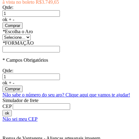
à vista no boleto
R$3.749,65
Qtde:
ok
+
-
Comprar
*
Escolha o Aro
*
FORMAÇÃO
* Campos Obrigatórios
Qtde:
ok
+
-
Comprar
Não sabe o número do seu aro?
Clique aqui que vamos te ajudar!
Simulador de frete
CEP
ok
Não sei meu CEP
Regua de Vantagens - Alianças artesanais imagem