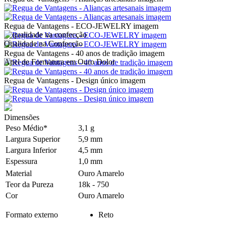
Regua de Vantagens - ECO-JEWELRY imagem
Qualidade na Confecção
Regua de Vantagens - 40 anos de tradição imagem
Anel de Formatura em Ouro Dolor
Regua de Vantagens - Design único imagem
Dimensões
Peso Médio*
3,1 g
Largura Superior
5,9 mm
Largura Inferior
4,5 mm
Espessura
1,0 mm
Material
Ouro Amarelo
Teor da Pureza
18k - 750
Cor
Ouro Amarelo
Formato externo
Reto