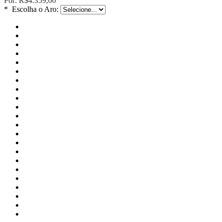
Por:
R$4.359,00
*
Escolha o Aro: