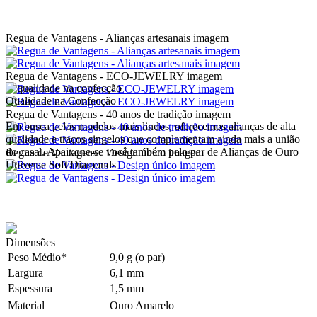
Regua de Vantagens - Alianças artesanais imagem
Regua de Vantagens - ECO-JEWELRY imagem
Qualidade na Confecção
Regua de Vantagens - 40 anos de tradição imagem
Em busca pelos modelos mais lindos, oferecemos alianças de alta
qualidade e traços singelos que complementam ainda mais a união
do casal. Apaixone-se você também pelo par de Alianças de Ouro
Regua de Vantagens - Design único imagem
Universe Soft Diamonds
Dimensões
Peso Médio*
9,0 g (o par)
Largura
6,1 mm
Espessura
1,5 mm
Material
Ouro Amarelo