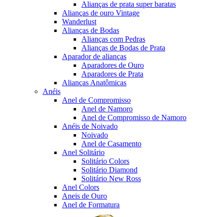
Alianças de prata super baratas
Alianças de ouro Vintage
Wanderlust
Alianças de Bodas
Alianças com Pedras
Alianças de Bodas de Prata
Aparador de alianças
Aparadores de Ouro
Aparadores de Prata
Alianças Anatômicas
Anéis
Anel de Compromisso
Anel de Namoro
Anel de Compromisso de Namoro
Anéis de Noivado
Noivado
Anel de Casamento
Anel Solitário
Solitário Colors
Solitário Diamond
Solitário New Ross
Anel Colors
Aneis de Ouro
Anel de Formatura