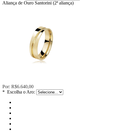
Aliança de Ouro Santorini (2ª aliança)
Por:
R$6.640,00
*
Escolha o Aro: