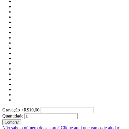
Gravação
+
R$10,00
Quantidade
Comprar
Não sabe o número do seu aro?
Clique aqui que vamos te ajudar!