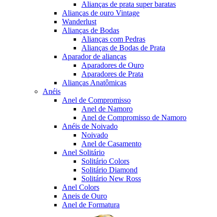
Alianças de prata super baratas
Alianças de ouro Vintage
Wanderlust
Alianças de Bodas
Alianças com Pedras
Alianças de Bodas de Prata
Aparador de alianças
Aparadores de Ouro
Aparadores de Prata
Alianças Anatômicas
Anéis
Anel de Compromisso
Anel de Namoro
Anel de Compromisso de Namoro
Anéis de Noivado
Noivado
Anel de Casamento
Anel Solitário
Solitário Colors
Solitário Diamond
Solitário New Ross
Anel Colors
Aneis de Ouro
Anel de Formatura