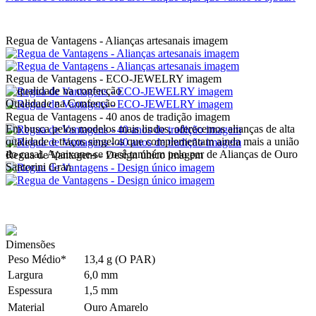
Regua de Vantagens - Alianças artesanais imagem
Regua de Vantagens - ECO-JEWELRY imagem
Qualidade na Confecção
Regua de Vantagens - 40 anos de tradição imagem
Em busca pelos modelos mais lindos, oferecemos alianças de alta
qualidade e traços singelos que complementam ainda mais a união
do casal. Apaixone-se você também pelo par de Alianças de Ouro
Regua de Vantagens - Design único imagem
Santorini Gran
Dimensões
Peso Médio*
13,4 g (O PAR)
Largura
6,0 mm
Espessura
1,5 mm
Material
Ouro Amarelo