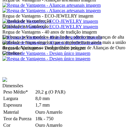
Regua de Vantagens - ECO-JEWELRY imagem
Qualidade na Confecção
Regua de Vantagens - 40 anos de tradição imagem
Em busca pelos modelos mais lindos, oferecemos alianças de alta
qualidade e traços singelos que complementam ainda mais a união
do casal. Apaixone-se você também pelo par de Alianças de Ouro
Regua de Vantagens - Design único imagem
Grandiose
Dimensões
Peso Médio*
20,2 g (O PAR)
Largura
8,0 mm
Espessura
1,7 mm
Material
Ouro Amarelo
Teor da Pureza
18k - 750
Cor
Ouro Amarelo