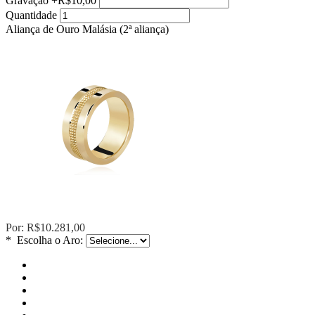
Gravação
+
R$10,00
Quantidade
Aliança de Ouro Malásia (2ª aliança)
Por:
R$10.281,00
*
Escolha o Aro: