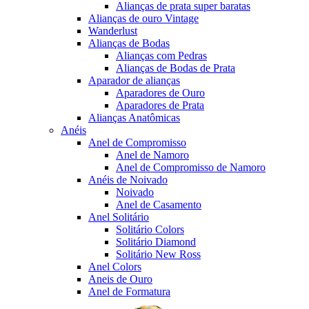
Alianças de prata super baratas
Alianças de ouro Vintage
Wanderlust
Alianças de Bodas
Alianças com Pedras
Alianças de Bodas de Prata
Aparador de alianças
Aparadores de Ouro
Aparadores de Prata
Alianças Anatômicas
Anéis
Anel de Compromisso
Anel de Namoro
Anel de Compromisso de Namoro
Anéis de Noivado
Noivado
Anel de Casamento
Anel Solitário
Solitário Colors
Solitário Diamond
Solitário New Ross
Anel Colors
Aneis de Ouro
Anel de Formatura