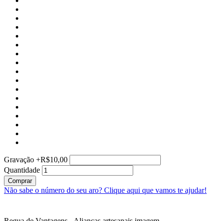
Gravação
+
R$10,00
Quantidade
Comprar
Não sabe o número do seu aro?
Clique aqui que vamos te ajudar!
Regua de Vantagens - Alianças artesanais imagem