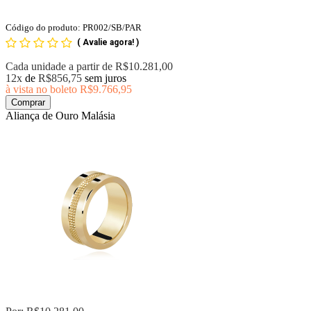
Código do produto: PR002/SB/PAR
(
Avalie agora!
)
Cada unidade a partir de
R$10.281,00
12x
de
R$856,75
sem juros
à vista no boleto
R$9.766,95
Comprar
Aliança de Ouro Malásia