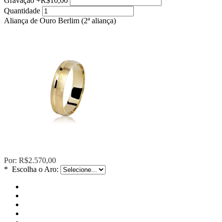
Gravação
+
R$10,00
Quantidade
Aliança de Ouro Berlim (2ª aliança)
Por:
R$2.570,00
*
Escolha o Aro: