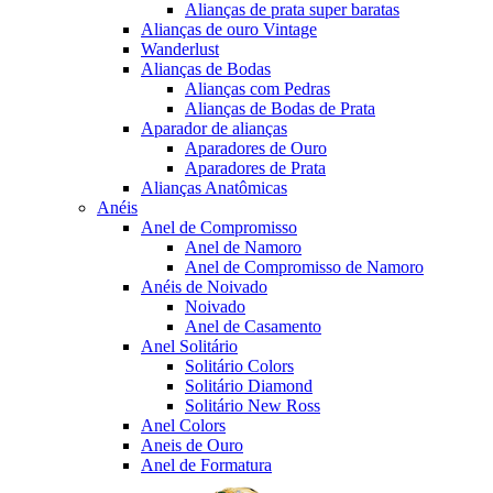
Alianças de prata super baratas
Alianças de ouro Vintage
Wanderlust
Alianças de Bodas
Alianças com Pedras
Alianças de Bodas de Prata
Aparador de alianças
Aparadores de Ouro
Aparadores de Prata
Alianças Anatômicas
Anéis
Anel de Compromisso
Anel de Namoro
Anel de Compromisso de Namoro
Anéis de Noivado
Noivado
Anel de Casamento
Anel Solitário
Solitário Colors
Solitário Diamond
Solitário New Ross
Anel Colors
Aneis de Ouro
Anel de Formatura