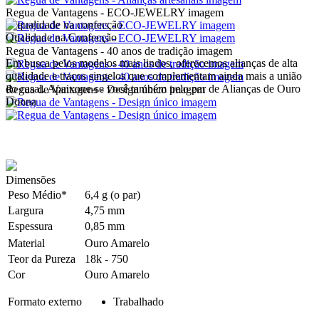
Regua de Vantagens - ECO-JEWELRY imagem
Qualidade na Confecção
Regua de Vantagens - 40 anos de tradição imagem
Em busca pelos modelos mais lindos, oferecemos alianças de alta
qualidade e traços singelos que complementam ainda mais a união
do casal. Apaixone-se você também pelo par de Alianças de Ouro
Regua de Vantagens - Design único imagem
Donna
Dimensões
Peso Médio*
6,4 g (o par)
Largura
4,75 mm
Espessura
0,85 mm
Material
Ouro Amarelo
Teor da Pureza
18k - 750
Cor
Ouro Amarelo
Formato externo
Trabalhado