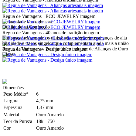
Regua de Vantagens - ECO-JEWELRY imagem
Qualidade na Confecção
Regua de Vantagens - 40 anos de tradição imagem
Em busca pelos modelos mais lindos, oferecemos alianças de alta
qualidade e traços singelos que complementam ainda mais a união
do casal. Apaixone-se você também pelo par de Alianças de Ouro
Regua de Vantagens - Design único imagem
Closer
Dimensões
Peso Médio*
6
Largura
4,75 mm
Espessura
1,37 mm
Material
Ouro Amarelo
Teor da Pureza
18k - 750
Cor
Ouro Amarelo