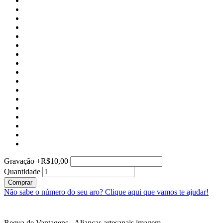
Gravação
+
R$10,00
Quantidade
Comprar
Não sabe o número do seu aro?
Clique aqui que vamos te ajudar!
Regua de Vantagens - Alianças artesanais imagem