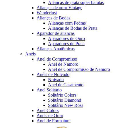
Alianças de prata super baratas
Alianças de ouro Vintage
Wanderlust
Alianças de Bodas
Alianças com Pedras
Alianças de Bodas de Prata
Aparador de alianças
Aparadores de Ouro
Aparadores de Prata
Alianças Anatômicas
Anéis
Anel de Compromisso
Anel de Namoro
Anel de Compromisso de Namoro
Anéis de Noivado
Noivado
Anel de Casamento
Anel Solitário
Solitário Colors
Solitário Diamond
Solitário New Ross
Anel Colors
Aneis de Ouro
Anel de Formatura