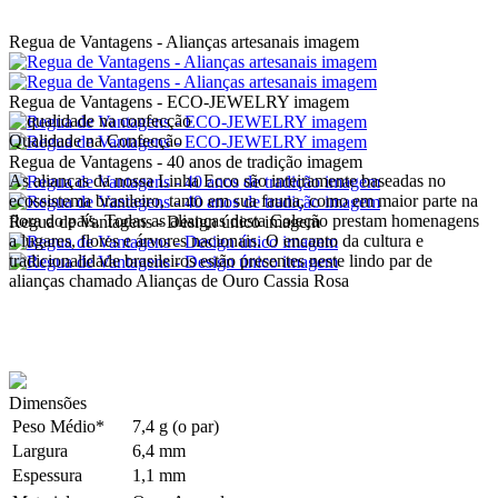
Regua de Vantagens - Alianças artesanais imagem
Regua de Vantagens - ECO-JEWELRY imagem
Qualidade na Confecção
Regua de Vantagens - 40 anos de tradição imagem
As alianças da nossa Linha Ecco são inteiramente baseadas no
ecossistema brasileiro, tanto em sua fauna, como em maior parte na
flora do país. Todas as alianças desta Coleção prestam homenagens
Regua de Vantagens - Design único imagem
a lugares, flores e árvores nacionais. O encanto da cultura e
tradicionalidade brasileiros estão presentes neste lindo par de
alianças chamado Alianças de Ouro Cassia Rosa
Dimensões
Peso Médio*
7,4 g (o par)
Largura
6,4 mm
Espessura
1,1 mm