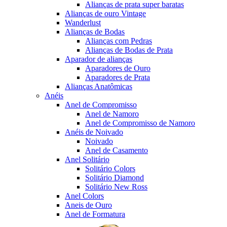
Alianças de prata super baratas
Alianças de ouro Vintage
Wanderlust
Alianças de Bodas
Alianças com Pedras
Alianças de Bodas de Prata
Aparador de alianças
Aparadores de Ouro
Aparadores de Prata
Alianças Anatômicas
Anéis
Anel de Compromisso
Anel de Namoro
Anel de Compromisso de Namoro
Anéis de Noivado
Noivado
Anel de Casamento
Anel Solitário
Solitário Colors
Solitário Diamond
Solitário New Ross
Anel Colors
Aneis de Ouro
Anel de Formatura