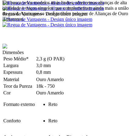
Em busca pelos modelos mais lindos, oferecemos alianças de alta
qualidade e traços singelos que complementam ainda mais a união
do casal. Apaixone-se você também pelo par de Alianças de Ouro
Regua de Vantagens - Design único imagem
Amazonas.
Dimensões
Peso Médio*
2,3 g (O PAR)
Largura
3,0 mm
Espessura
0,8 mm
Material
Ouro Amarelo
Teor da Pureza
18k - 750
Cor
Ouro Amarelo
Formato externo
Reto
Conforto
Reto