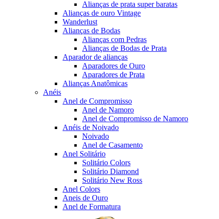
Alianças de prata super baratas
Alianças de ouro Vintage
Wanderlust
Alianças de Bodas
Alianças com Pedras
Alianças de Bodas de Prata
Aparador de alianças
Aparadores de Ouro
Aparadores de Prata
Alianças Anatômicas
Anéis
Anel de Compromisso
Anel de Namoro
Anel de Compromisso de Namoro
Anéis de Noivado
Noivado
Anel de Casamento
Anel Solitário
Solitário Colors
Solitário Diamond
Solitário New Ross
Anel Colors
Aneis de Ouro
Anel de Formatura