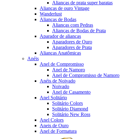
Alianças de prata super baratas
Alianças de ouro Vintage
Wanderlust
Alianças de Bodas
Alianças com Pedras
Alianças de Bodas de Prata
Aparador de alianças
Aparadores de Ouro
Aparadores de Prata
Alianças Anatômicas
Anéis
Anel de Compromisso
Anel de Namoro
Anel de Compromisso de Namoro
Anéis de Noivado
Noivado
Anel de Casamento
Anel Solitário
Solitário Colors
Solitário Diamond
Solitário New Ross
Anel Colors
Aneis de Ouro
Anel de Formatura