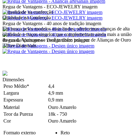
Regua de Vantagens - ECO-JEWELRY imagem
Qualidade na Confecção
Regua de Vantagens - 40 anos de tradição imagem
Em busca pelos modelos mais lindos, oferecemos alianças de alta
qualidade e traços singelos que complementam ainda mais a união
do casal. Apaixone-se você também pelo par de Alianças de Ouro
Regua de Vantagens - Design único imagem
Allure Diamonds
Dimensões
Peso Médio*
4,4
Largura
4,9 mm
Espessura
0,9 mm
Material
Ouro Amarelo
Teor da Pureza
18k - 750
Cor
Ouro Amarelo
Formato externo
Reto