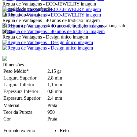
Regua de Vantagens - ECO-JEWELRY imagem
Qualidade na Confecção
Regua de Vantagens - 40 anos de tradição imagem
Anel lindo para ser usado como solitário junto à suas alianças de
prata.
Regua de Vantagens - Design único imagem
Dimensões
Peso Médio*
2,15 gr
Largura Superior
2,8 mm
Largura Inferior
1,1 mm
Espessura Inferior
0,8 mm
Espessura Superior
2,4 mm
Material
Prata
Teor da Pureza
950
Cor
Prata
Formato externo
Reto