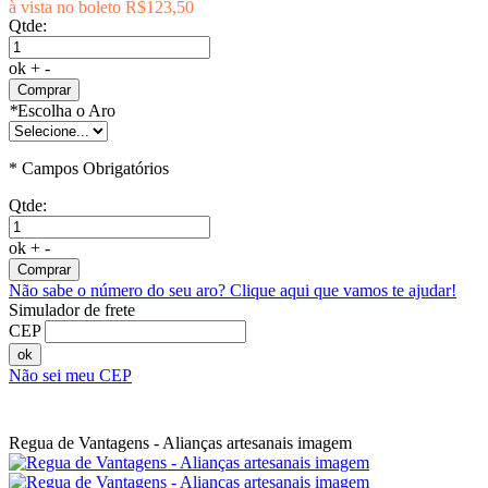
à vista no boleto
R$123,50
Qtde:
ok
+
-
Comprar
*
Escolha o Aro
* Campos Obrigatórios
Qtde:
ok
+
-
Comprar
Não sabe o número do seu aro?
Clique aqui que vamos te ajudar!
Simulador de frete
CEP
ok
Não sei meu CEP
Regua de Vantagens - Alianças artesanais imagem