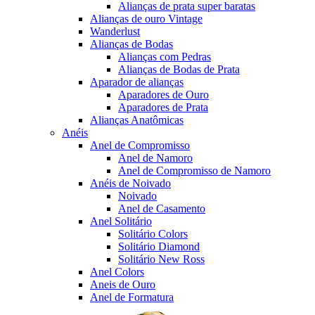
Alianças de prata super baratas
Alianças de ouro Vintage
Wanderlust
Alianças de Bodas
Alianças com Pedras
Alianças de Bodas de Prata
Aparador de alianças
Aparadores de Ouro
Aparadores de Prata
Alianças Anatômicas
Anéis
Anel de Compromisso
Anel de Namoro
Anel de Compromisso de Namoro
Anéis de Noivado
Noivado
Anel de Casamento
Anel Solitário
Solitário Colors
Solitário Diamond
Solitário New Ross
Anel Colors
Aneis de Ouro
Anel de Formatura