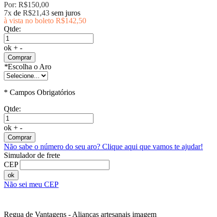
Por:
R$150,00
7x
de
R$21,43
sem juros
à vista no boleto
R$142,50
Qtde:
ok
+
-
Comprar
*
Escolha o Aro
* Campos Obrigatórios
Qtde:
ok
+
-
Comprar
Não sabe o número do seu aro?
Clique aqui que vamos te ajudar!
Simulador de frete
CEP
ok
Não sei meu CEP
Regua de Vantagens - Alianças artesanais imagem