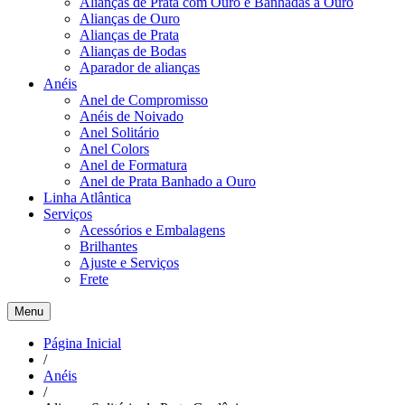
Alianças de Prata com Ouro e Banhadas a Ouro
Alianças de Ouro
Alianças de Prata
Alianças de Bodas
Aparador de alianças
Anéis
Anel de Compromisso
Anéis de Noivado
Anel Solitário
Anel Colors
Anel de Formatura
Anel de Prata Banhado a Ouro
Linha Atlântica
Serviços
Acessórios e Embalagens
Brilhantes
Ajuste e Serviços
Frete
Menu
Página Inicial
/
Anéis
/