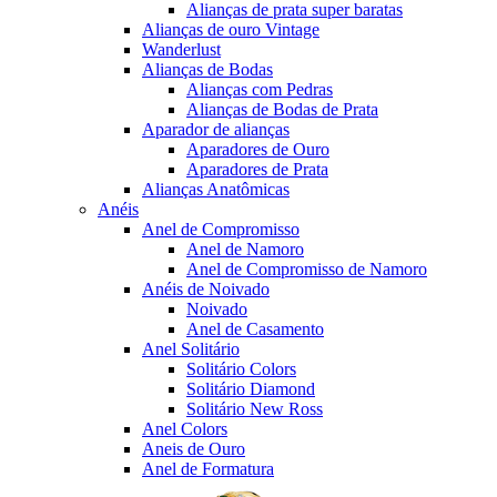
Alianças de prata super baratas
Alianças de ouro Vintage
Wanderlust
Alianças de Bodas
Alianças com Pedras
Alianças de Bodas de Prata
Aparador de alianças
Aparadores de Ouro
Aparadores de Prata
Alianças Anatômicas
Anéis
Anel de Compromisso
Anel de Namoro
Anel de Compromisso de Namoro
Anéis de Noivado
Noivado
Anel de Casamento
Anel Solitário
Solitário Colors
Solitário Diamond
Solitário New Ross
Anel Colors
Aneis de Ouro
Anel de Formatura