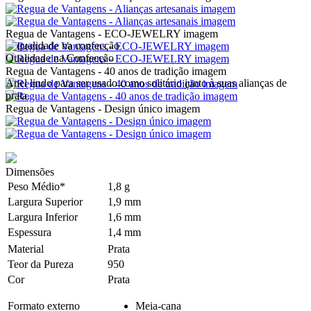
Regua de Vantagens - ECO-JEWELRY imagem
Qualidade na Confecção
Regua de Vantagens - 40 anos de tradição imagem
Anel lindo para ser usado como solitário junto à suas alianças de
prata.
Regua de Vantagens - Design único imagem
Dimensões
Peso Médio*
1,8 g
Largura Superior
1,9 mm
Largura Inferior
1,6 mm
Espessura
1,4 mm
Material
Prata
Teor da Pureza
950
Cor
Prata
Formato externo
Meia-cana