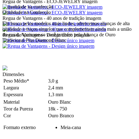
Regua de Vantagens - ECO-JEWELRY imagem
Qualidade na Confecção
Regua de Vantagens - 40 anos de tradição imagem
Em busca pelos modelos mais lindos, oferecemos alianças de alta
qualidade e traços singelos que complementam ainda mais a união
do casal. Apaixone-se você também pela Aliança de Ouro
Regua de Vantagens - Design único imagem
Tradicional Plus Diamond Blanc
Dimensões
Peso Médio*
3,0 g
Largura
2,4 mm
Espessura
1,3 mm
Material
Ouro Blanc
Teor da Pureza
18k - 750
Cor
Ouro Branco
Formato externo
Meia-cana