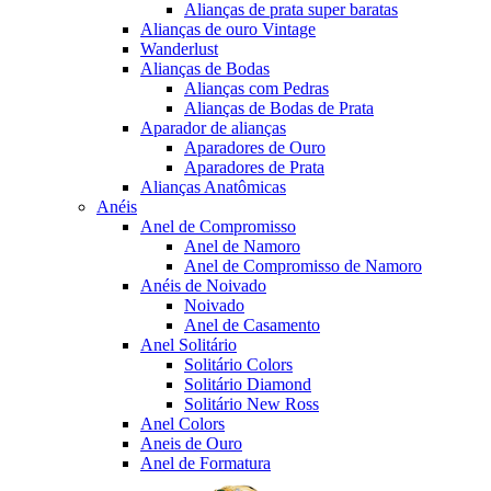
Alianças de prata super baratas
Alianças de ouro Vintage
Wanderlust
Alianças de Bodas
Alianças com Pedras
Alianças de Bodas de Prata
Aparador de alianças
Aparadores de Ouro
Aparadores de Prata
Alianças Anatômicas
Anéis
Anel de Compromisso
Anel de Namoro
Anel de Compromisso de Namoro
Anéis de Noivado
Noivado
Anel de Casamento
Anel Solitário
Solitário Colors
Solitário Diamond
Solitário New Ross
Anel Colors
Aneis de Ouro
Anel de Formatura