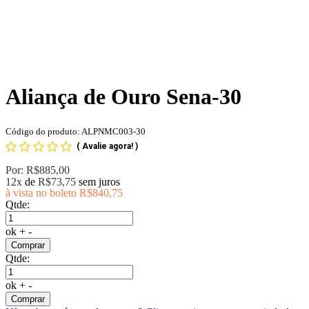
Aliança de Ouro Sena-30
Código do produto: ALPNMC003-30
(
Avalie agora!
)
Por:
R$885,00
12x
de
R$73,75
sem juros
à vista no boleto
R$840,75
Qtde:
ok
+
-
Comprar
Qtde:
ok
+
-
Comprar