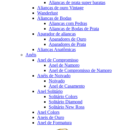
Alianças de prata super baratas
Alianças de ouro Vintage
Wanderlust
Alianças de Bodas
Alianças com Pedras
Alianças de Bodas de Prata
Aparador de alianças
Aparadores de Ouro
Aparadores de Prata
Alianças Anatômicas
Anéis
Anel de Compromisso
Anel de Namoro
Anel de Compromisso de Namoro
Anéis de Noivado
Noivado
Anel de Casamento
Anel Solitário
Solitário Colors
Solitário Diamond
Solitário New Ross
Anel Colors
Aneis de Ouro
Anel de Formatura