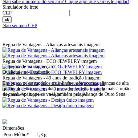
Não sabe o número do seu aro?
Clique aqui que vamos te ajudar!
Simulador de frete
CEP
ok
Não sei meu CEP
Regua de Vantagens - Alianças artesanais imagem
Regua de Vantagens - ECO-JEWELRY imagem
Qualidade na Confecção
Regua de Vantagens - 40 anos de tradição imagem
Em busca pelos modelos mais lindos, oferecemos alianças de alta
qualidade e traços singelos que complementam ainda mais a união
do casal. Apaixone-se você também pela Aliança de Ouro Sena.
Regua de Vantagens - Design único imagem
Dimensões
Peso Médio*
1,3 g