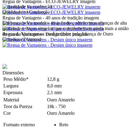
Regua de Vantagens - ECO-JEWELRY imagem
Qualidade na Confecção
Regua de Vantagens - 40 anos de tradição imagem
Em busca pelos modelos mais lindos, oferecemos alianças de alta
qualidade e traços singelos que complementam ainda mais a união
do casal. Apaixone-se você também pela Aliança de Ouro
Regua de Vantagens - Design único imagem
Grandiose Diamond
Dimensões
Peso Médio*
12,8 g
Largura
8,0 mm
Espessura
2,1 mm
Material
Ouro Amarelo
Teor da Pureza
18k - 750
Cor
Ouro Amarelo
Formato externo
Reto