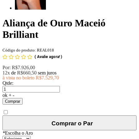
Aliança de Ouro Maceió
Brilliant
Código do produto: REAL018
(
Avalie agora!
)
Por:
R$7.926,00
12x
de
R$660,50
sem juros
à vista no boleto
R$7.529,70
Qtde:
ok
+
-
Comprar
Comprar o Par
*
Escolha o Aro