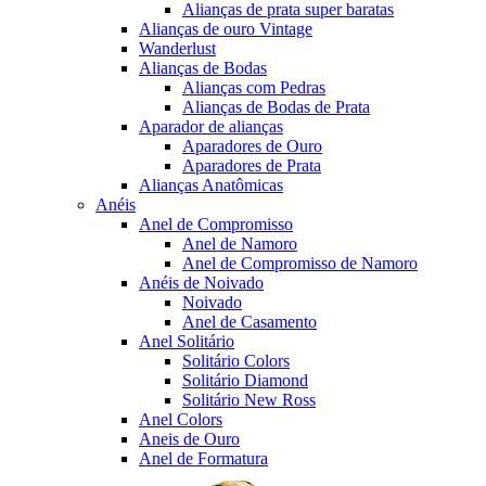
Alianças de prata super baratas
Alianças de ouro Vintage
Wanderlust
Alianças de Bodas
Alianças com Pedras
Alianças de Bodas de Prata
Aparador de alianças
Aparadores de Ouro
Aparadores de Prata
Alianças Anatômicas
Anéis
Anel de Compromisso
Anel de Namoro
Anel de Compromisso de Namoro
Anéis de Noivado
Noivado
Anel de Casamento
Anel Solitário
Solitário Colors
Solitário Diamond
Solitário New Ross
Anel Colors
Aneis de Ouro
Anel de Formatura