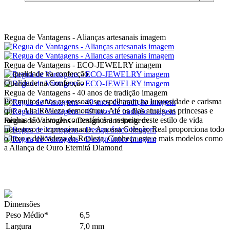
Regua de Vantagens - Alianças artesanais imagem
Regua de Vantagens - ECO-JEWELRY imagem
Qualidade na Confecção
Regua de Vantagens - 40 anos de tradição imagem
Por muitos anos as pessoas se espelharam na luxuosidade e carisma
que a Alta Realeza demonstrou. Até os dias atuais, as princesas e
rainhas são alvo de comentários a respeito deste estilo de vida
Regua de Vantagens - Design único imagem
majestoso e impressionante. A nossa Coleção Real proporciona todo
o luxo e delicadeza da Realeza. Conheça este e mais modelos como
a Aliança de Ouro Eternitá Diamond
Dimensões
Peso Médio*
6,5
Largura
7,0 mm