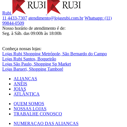
Rubi
11 4433-7307
atendimento@lojasrubi.com.br
Whatsapp: (11)
99844-0509
Nosso horário de atendimento é de:
Seg. à Sáb. das 09:00h às 18:00h
Conheça nossas lojas:
Lojas Rubi Shopping Metrópole, São Bernardo do Campo
Lojas Rubi Santos, Boqueirão
Lojas São Paulo, Shopping Sp Market
Lojas Barueri, Shopping Tamboré
ALIANÇAS
ANÉIS
JOIAS
ATLÂNTICA
QUEM SOMOS
NOSSAS LOJAS
TRABALHE CONOSCO
NUMERAÇAO DAS ALIANÇAS