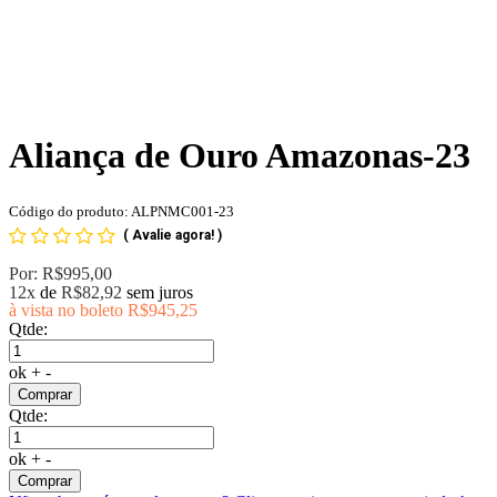
Aliança de Ouro Amazonas-23
Código do produto: ALPNMC001-23
(
Avalie agora!
)
Por:
R$995,00
12x
de
R$82,92
sem juros
à vista no boleto
R$945,25
Qtde:
ok
+
-
Comprar
Qtde:
ok
+
-
Comprar