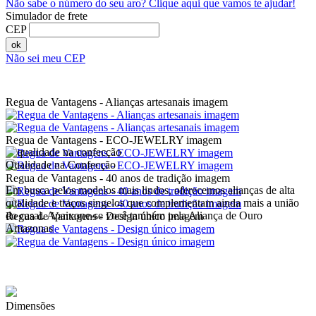
Não sabe o número do seu aro?
Clique aqui que vamos te ajudar!
Simulador de frete
CEP
ok
Não sei meu CEP
Regua de Vantagens - Alianças artesanais imagem
Regua de Vantagens - ECO-JEWELRY imagem
Qualidade na Confecção
Regua de Vantagens - 40 anos de tradição imagem
Em busca pelos modelos mais lindos, oferecemos alianças de alta
qualidade e traços singelos que complementam ainda mais a união
do casal. Apaixone-se você também pela Aliança de Ouro
Regua de Vantagens - Design único imagem
Amazonas
Dimensões