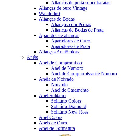
Alianças de prata super baratas
Alianças de ouro Vintage
Wanderlust
Alianças de Bodas
Alianças com Pedras
Alianças de Bodas de Prata
Aparador de alianças
Aparadores de Ouro
Aparadores de Prata
Alianças Anatômicas
Anéis
Anel de Compromisso
Anel de Namoro
Anel de Compromisso de Namoro
Anéis de Noivado
Noivado
Anel de Casamento
Anel Solitário
Solitário Colors
Solitário Diamond
Solitário New Ross
Anel Colors
Aneis de Ouro
Anel de Formatura