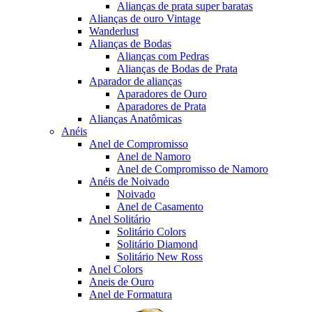
Alianças de prata super baratas
Alianças de ouro Vintage
Wanderlust
Alianças de Bodas
Alianças com Pedras
Alianças de Bodas de Prata
Aparador de alianças
Aparadores de Ouro
Aparadores de Prata
Alianças Anatômicas
Anéis
Anel de Compromisso
Anel de Namoro
Anel de Compromisso de Namoro
Anéis de Noivado
Noivado
Anel de Casamento
Anel Solitário
Solitário Colors
Solitário Diamond
Solitário New Ross
Anel Colors
Aneis de Ouro
Anel de Formatura