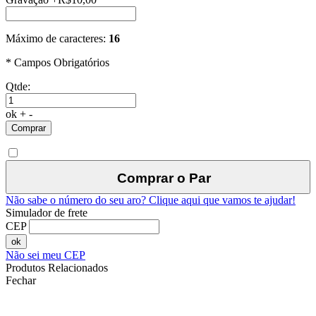
Máximo de caracteres:
16
* Campos Obrigatórios
Qtde:
ok
+
-
Comprar
Comprar o Par
Não sabe o número do seu aro?
Clique aqui que vamos te ajudar!
Simulador de frete
CEP
ok
Não sei meu CEP
Produtos Relacionados
Fechar