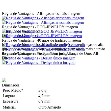
Regua de Vantagens - Alianças artesanais imagem
Regua de Vantagens - ECO-JEWELRY imagem
Qualidade na Confecção
Regua de Vantagens - 40 anos de tradição imagem
Em busca pelos modelos mais lindos, oferecemos alianças de alta
qualidade e traços singelos que complementam ainda mais a união
do casal. Apaixone-se você também pela Aliança de Ouro All
Regua de Vantagens - Design único imagem
Diamond
Dimensões
Peso Médio*
3,0 g
Largura
4,7 mm
Espessura
0,9 mm
Material
Ouro Amarelo