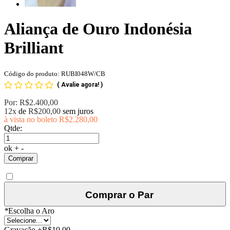
Aliança de Ouro Indonésia
Brilliant
Código do produto: RUBI048W/CB
(
Avalie agora!
)
Por:
R$2.400,00
12x
de
R$200,00
sem juros
à vista no boleto
R$2.280,00
Qtde:
ok
+
-
Comprar
Comprar o Par
*
Escolha o Aro
Gravação
+
R$10,00