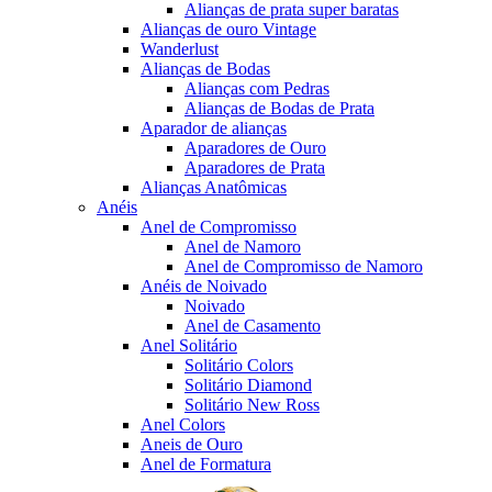
Alianças de prata super baratas
Alianças de ouro Vintage
Wanderlust
Alianças de Bodas
Alianças com Pedras
Alianças de Bodas de Prata
Aparador de alianças
Aparadores de Ouro
Aparadores de Prata
Alianças Anatômicas
Anéis
Anel de Compromisso
Anel de Namoro
Anel de Compromisso de Namoro
Anéis de Noivado
Noivado
Anel de Casamento
Anel Solitário
Solitário Colors
Solitário Diamond
Solitário New Ross
Anel Colors
Aneis de Ouro
Anel de Formatura