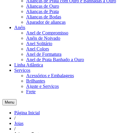
Alianças de Prata com Ouro e Banhadas a Ouro
Alianças de Ouro
Alianças de Prata
Alianças de Bodas
Aparador de alianças
Anéis
Anel de Compromisso
Anéis de Noivado
Anel Solitário
Anel Colors
Anel de Formatura
Anel de Prata Banhado a Ouro
Linha Atlântica
Serviços
Acessórios e Embalagens
Brilhantes
Ajuste e Serviços
Frete
Menu
Página Inicial
/
Joias
/