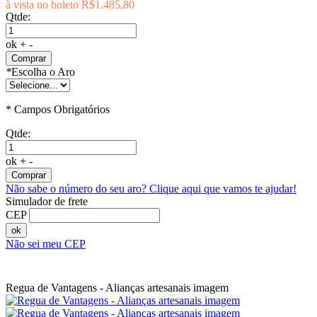
à vista no boleto
R$1.485,80
Qtde:
ok
+
-
Comprar
*
Escolha o Aro
* Campos Obrigatórios
Qtde:
ok
+
-
Comprar
Não sabe o número do seu aro?
Clique aqui que vamos te ajudar!
Simulador de frete
CEP
ok
Não sei meu CEP
Regua de Vantagens - Alianças artesanais imagem