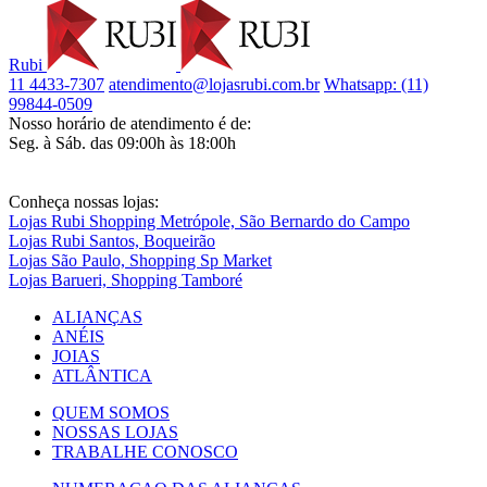
Rubi
11 4433-7307
atendimento@lojasrubi.com.br
Whatsapp: (11)
99844-0509
Nosso horário de atendimento é de:
Seg. à Sáb. das 09:00h às 18:00h
Conheça nossas lojas:
Lojas Rubi Shopping Metrópole, São Bernardo do Campo
Lojas Rubi Santos, Boqueirão
Lojas São Paulo, Shopping Sp Market
Lojas Barueri, Shopping Tamboré
ALIANÇAS
ANÉIS
JOIAS
ATLÂNTICA
QUEM SOMOS
NOSSAS LOJAS
TRABALHE CONOSCO