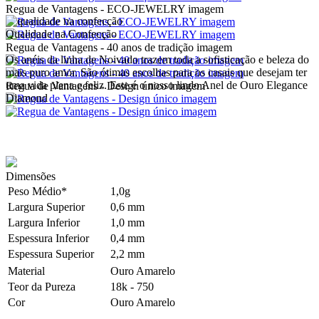
Regua de Vantagens - ECO-JEWELRY imagem
Qualidade na Confecção
Regua de Vantagens - 40 anos de tradição imagem
Os anéis da linha de Noivado trazem toda a sofisticação e beleza do
mais puro amor. São ótimas escolhas para os casais que desejam ter
uma vida plena e feliz. Este é o nosso lindo Anel de Ouro Elegance
Regua de Vantagens - Design único imagem
Diamond
Dimensões
Peso Médio*
1,0g
Largura Superior
0,6 mm
Largura Inferior
1,0 mm
Espessura Inferior
0,4 mm
Espessura Superior
2,2 mm
Material
Ouro Amarelo
Teor da Pureza
18k - 750
Cor
Ouro Amarelo