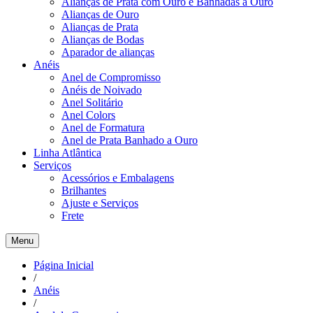
Alianças de Prata com Ouro e Banhadas a Ouro
Alianças de Ouro
Alianças de Prata
Alianças de Bodas
Aparador de alianças
Anéis
Anel de Compromisso
Anéis de Noivado
Anel Solitário
Anel Colors
Anel de Formatura
Anel de Prata Banhado a Ouro
Linha Atlântica
Serviços
Acessórios e Embalagens
Brilhantes
Ajuste e Serviços
Frete
Menu
Página Inicial
/
Anéis
/