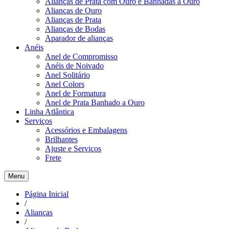
Alianças de Prata com Ouro e Banhadas a Ouro
Alianças de Ouro
Alianças de Prata
Alianças de Bodas
Aparador de alianças
Anéis
Anel de Compromisso
Anéis de Noivado
Anel Solitário
Anel Colors
Anel de Formatura
Anel de Prata Banhado a Ouro
Linha Atlântica
Serviços
Acessórios e Embalagens
Brilhantes
Ajuste e Serviços
Frete
Menu
Página Inicial
/
Alianças
/