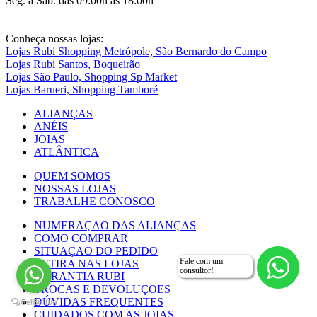
Seg. à Sáb. das 09:00h às 18:00h
Conheça nossas lojas:
Lojas Rubi Shopping Metrópole, São Bernardo do Campo
Lojas Rubi Santos, Boqueirão
Lojas São Paulo, Shopping Sp Market
Lojas Barueri, Shopping Tamboré
ALIANÇAS
ANÉIS
JOIAS
ATLÂNTICA
QUEM SOMOS
NOSSAS LOJAS
TRABALHE CONOSCO
NUMERAÇAO DAS ALIANÇAS
COMO COMPRAR
SITUAÇAO DO PEDIDO
Fale com um
RETIRA NAS LOJAS
consultor!
GARANTIA RUBI
TROCAS E DEVOLUÇOES
DÚVIDAS FREQUENTES
CUIDADOS COM AS JOIAS