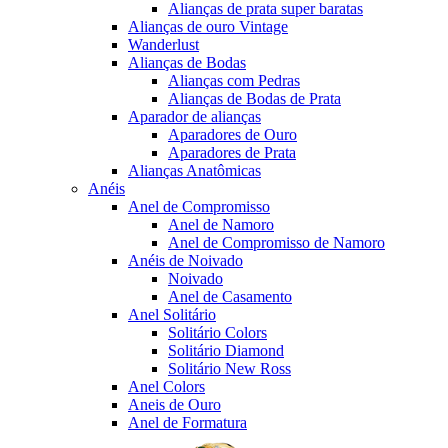
Alianças de prata super baratas
Alianças de ouro Vintage
Wanderlust
Alianças de Bodas
Alianças com Pedras
Alianças de Bodas de Prata
Aparador de alianças
Aparadores de Ouro
Aparadores de Prata
Alianças Anatômicas
Anéis
Anel de Compromisso
Anel de Namoro
Anel de Compromisso de Namoro
Anéis de Noivado
Noivado
Anel de Casamento
Anel Solitário
Solitário Colors
Solitário Diamond
Solitário New Ross
Anel Colors
Aneis de Ouro
Anel de Formatura