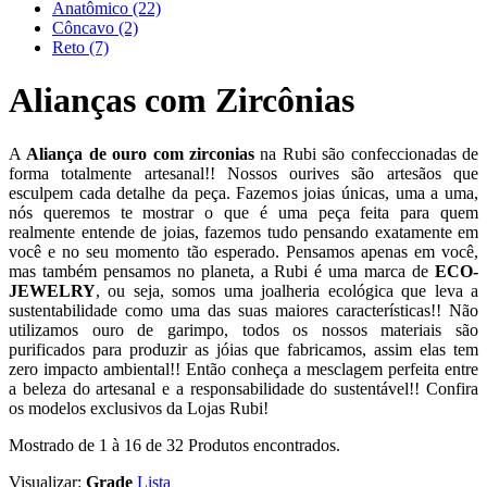
Anatômico
(22)
Côncavo
(2)
Reto
(7)
Alianças com Zircônias
A
Aliança de ouro com zirconias
na Rubi são confeccionadas de
forma totalmente artesanal!! Nossos ourives são artesãos que
esculpem cada detalhe da peça. Fazemos joias únicas, uma a uma,
nós queremos te mostrar o que é uma peça feita para quem
realmente entende de joias, fazemos tudo pensando exatamente em
você e no seu momento tão esperado. Pensamos apenas em você,
mas também pensamos no planeta, a Rubi é uma marca de
ECO-
JEWELRY
, ou seja, somos uma joalheria ecológica que leva a
sustentabilidade como uma das suas maiores características!! Não
utilizamos ouro de garimpo, todos os nossos materiais são
purificados para produzir as jóias que fabricamos, assim elas tem
zero impacto ambiental!! Então conheça a mesclagem perfeita entre
a beleza do artesanal e a responsabilidade do sustentável!! Confira
os modelos exclusivos da Lojas Rubi!
Mostrado de
1
à
16
de
32
Produtos encontrados.
Visualizar:
Grade
Lista