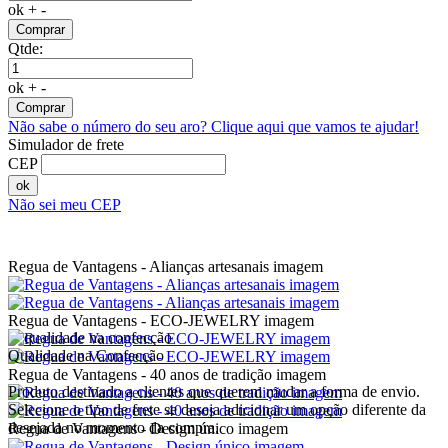
ok
+
-
Comprar
Qtde:
ok
+
-
Comprar
Não sabe o número do seu aro?
Clique aqui que vamos te ajudar!
Simulador de frete
CEP
ok
Não sei meu CEP
Regua de Vantagens - Alianças artesanais imagem
Regua de Vantagens - ECO-JEWELRY imagem
Qualidade na Confecção
Regua de Vantagens - 40 anos de tradição imagem
Produto destinado a clientes que querem mudar a forma de envio.
Selecione o tipo de frete se deseja adicionar um opção diferente da
desejada no momento da compra.
Regua de Vantagens - Design único imagem